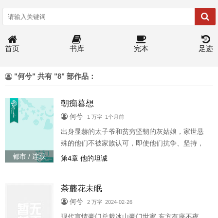
首页
书库
完本
足迹
"何兮" 共有 "8" 部作品：
朝痴暮想
何兮
1 万字 1个月前
出身显赫的太子爷和贫穷坚韧的灰姑娘，家世悬
殊的他们不被家族认可，即使他们抗争、坚持，
却依旧被拆散。 最后灰姑娘黯然分手，太子爷娶
都市 / 连载
第4章 他的坦诚
了门当户对的虞家千金。如果这个故事的主角不
是虞想的丈夫，那么这真是一个可悲可泣的爱情
荼蘼花未眠
故事。 直到她知道萧靖北曾有过相爱七年的女
友，她才知道他办公室里的牛奶、他的体贴，都
何兮
2 万字 2024-02-26
是有另外一个女人的影子。 他们婚后他唯一一次
现代言情豪门总裁冰山豪门世家 东方有座不夜