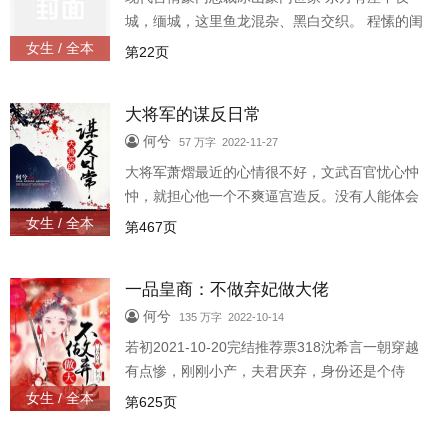
夜不归宿，是跟那个女人在一起；意外发生时，
城，缅城，这里鱼龙混杂、黑白交织。 程愫的闺
他受伤严重，是因
蜜，生来的依靠，简安一年前来这里探访失踪。
女生 / 全本
第22页
她带着复仇的心而来，不惜奉上自己破坏傅南州
的一切。 开到荼蘼花
大将军的谋反日常
何兮
57 万字 2022-11-27
大将军萧熠最近的心情很不好，文武百官忧心忡
忡，就担心他一个不爽逼宫造反。没有人能体会
萧熠的烦恼，自家的小皇帝越长越好看，让他越
女生 / 全本
第467页
看越觉得欢喜。不行！萧熠，你得冷静一点，小
皇帝是个男子！这样想着，目光却又忍不住落在
一品皇商：不做弃妃做大佬
了小皇帝越加俊俏的面容上。被自己打脸的将军
大人脸色越加的寒霜。算了算了，他不是为难自
何兮
135 万字 2022-10-14
己的人，既然觉得好，那就好吧，他就帮他去征
若初2021-10-20完结推荐票318沈希言一朝穿越
战天下，将这如画江山送给他。但是小皇帝是几
有点惨，刚刚小产，夫君厌弃，身份还是个侍
个意思？他在前面冲锋
妾，府里后院还有个夫君表妹和公主表妹等着弄
女生 / 全本
第625页
死她好继位。于是沈希言麻溜的跑了。本以为从
此天高海阔，结果唯一愿意照看她的义兄又因皇