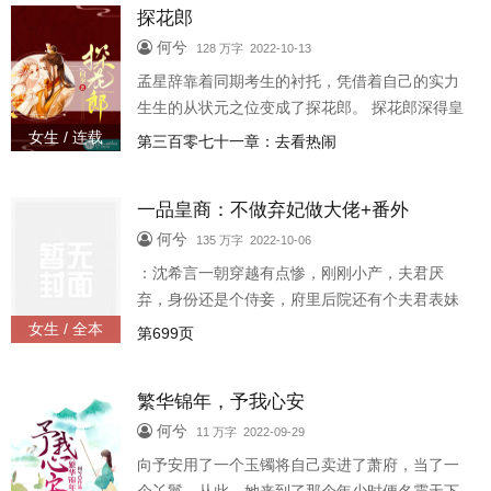
探花郎
后争权而被牵连，抓入了大牢。沈希言开始了努
力赚钱赎义兄的经商之路，一不小心成了皇商。
何兮
128 万字 2022-10-13
一不小心，她也有了可以影响权贵的力量。就连
孟星辞靠着同期考生的衬托，凭借着自己的实力
前夫也来借钱？沈希言一脸严肃的拒绝，她绝不
生生的从状元之位变成了探花郎。 探花郎深得皇
给男人花钱
上器重，一纸诏书把她发配到了雁回关裁军。孟
女生 / 连载
第三百零七十一章：去看热闹
探花带着两个御厨，一个厨娘，外加几大车的珍
惜食材上了任。 可惜雁回关还守着一位不好惹的
一品皇商：不做弃妃做大佬+番外
世子爷，她刚上任的第一天，就被关进了大牢。
这梁子，结大了。
何兮
135 万字 2022-10-06
：沈希言一朝穿越有点惨，刚刚小产，夫君厌
弃，身份还是个侍妾，府里后院还有个夫君表妹
和公主表妹等着弄死她好继位。 于是沈希言麻溜
女生 / 全本
第699页
的跑了。 本以为从此天高海阔，结果唯一愿意照
看她的义兄又因皇后争权而
繁华锦年，予我心安
何兮
11 万字 2022-09-29
向予安用了一个玉镯将自己卖进了萧府，当了一