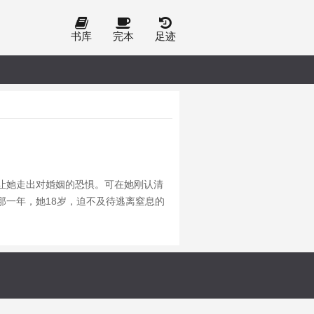
书库
完本
足迹
让她走出对婚姻的恐惧。可在她刚认清
那一年，她18岁，迫不及待逃离窒息的
因背后无人，她不得不拼尽全力，只为