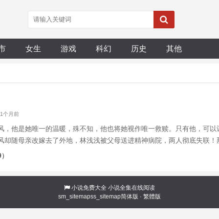
市
女生
游戏
科幻
历史
其他
 1个月前
风，他是她唯一的温暖，殊不知，他也将她视作唯一救赎。只有他，可以
风却随母亲改嫁去了外地，林浅浅被父母送进精神病院，两人彻底失联！
为，再也不也会相见！她一心工作，却差强人意。—十年后，再次重逢。
9）
来。只是她不想，会在偌大的广州
小说免费大全
小说全集在线阅读
sm_sitemap
ss_sitemap
简体版
·
繁體版