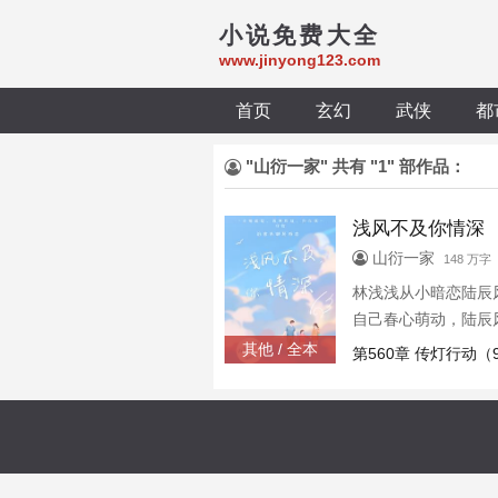
小说免费大全
www.jinyong123.com
首页
玄幻
武侠
都
"山衍一家" 共有 "1" 部作品：
浅风不及你情深
山衍一家
148 万字
林浅浅从小暗恋陆辰
自己春心萌动，陆辰
家，去了广州。她以
其他 / 全本
第560章 传灯行动（
给自己一个更好的未