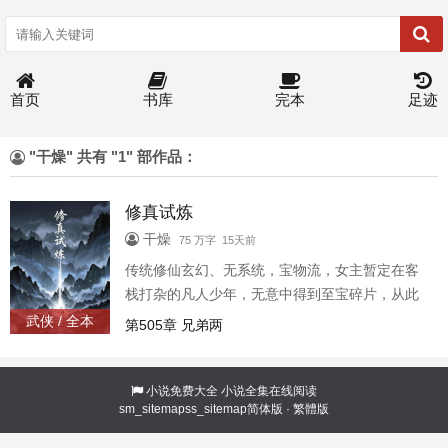
首页
书库
完本
足迹
"干燥" 共有 "1" 部作品：
修真试炼
干燥
75 万字 15天前
传统修仙玄幻、无系统，宝物流，女主暂定在客
栈打杂的凡人少年，无意中得到至宝碎片，从此
踏上修仙之路，踏遍六州，集齐至宝，成就无上
武侠 / 全本
第505章 兄弟两
仙途
小说免费大全
小说全集在线阅读
sm_sitemap
ss_sitemap
简体版
·
繁體版