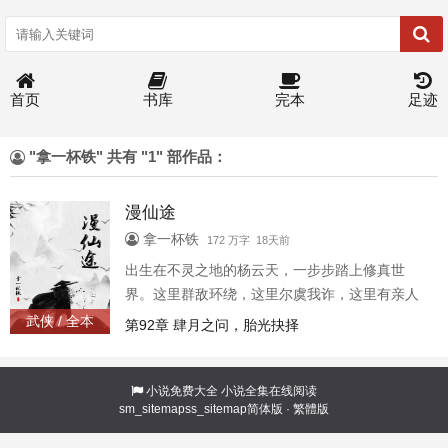
首页
书库
完本
足迹
"拿一杯铁" 共有 "1" 部作品：
漫仙途
拿一杯铁
172 万字 18天前
出生在不灵之地的杨云天，一步步踏上修真世
界。这里群敌环绕，这里尔虞我诈，这里有亲人
朋友，这里有敌人对头，这里是个道的世界。看
武侠 / 全本
第92章 肆月之问，胎光抉择
杨云天如何凭借智慧叱咤风云。本书为凡人流，
主角不开挂，敌人不脑残，异性不花痴，这里就
是个真实的修仙世界！
小说免费大全
小说全集在线阅读
sm_sitemap
ss_sitemap
简体版
·
繁體版