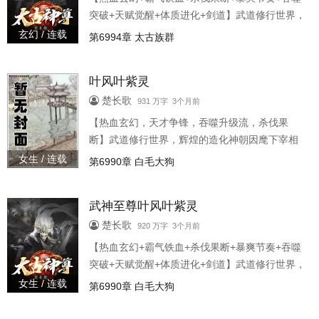
突破+天赋觉醒+体质进化+剑道】武道修行世界，
辉煌的造化神朝因麾下宰相的背叛，皇权覆灭，
玄幻 / 连载
第6994章 太古族群
神帝被囚禁，废物太子被杀，三千年后，太子叶
风重生归来，这一世觉醒绝世天赋，铸造强大神
叶风叶紫灵
体，诛杀强敌，鏖战天下，向三千年后的新一代
神朝发起进攻！ “待我重生归来时，一剑杀尽天下
楚长歌
931 万字 3个月前
敌！”
【热血玄幻，天才争锋，吞噬升级流，杀伐果
断】武道修行世界，辉煌的造化神朝因麾下宰相
的背叛，皇权覆灭，神帝被囚禁，废物太子被
女生 / 连载
第6990章 白毛大狗
杀，三千年后，太子叶风重生了，这一世修炼无
上神诀，铸造强大混沌体，开启妖孽天赋，一步
武神至尊叶风叶紫灵
步强势崛起，向三千年后的新一代神朝发起进
攻！ “待我重生归来时，一剑杀尽天下敌！”
楚长歌
920 万字 3个月前
【热血玄幻+霸气铁血+杀伐果断+暴爽节奏+吞噬
突破+天赋觉醒+体质进化+剑道】武道修行世界，
辉煌的造化神朝因麾下宰相的背叛，皇权覆灭，
女生 / 连载
第6990章 白毛大狗
神帝被囚禁，废物太子被杀，三千年后，太子叶
风重生归来，这一世觉醒绝世天赋，铸造强大神