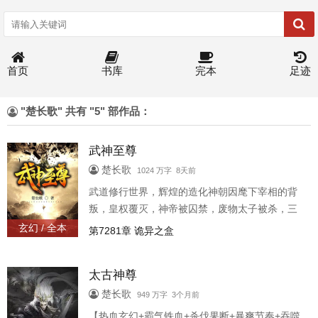
首页
书库
完本
足迹
"楚长歌" 共有 "5" 部作品：
武神至尊
楚长歌
1024 万字 8天前
武道修行世界，辉煌的造化神朝因麾下宰相的背
叛，皇权覆灭，神帝被囚禁，废物太子被杀，三
千年后，太子叶风重生归来，这一世觉醒绝世天
玄幻 / 全本
第7281章 诡异之盒
赋，铸造强大神体，诛杀强敌，鏖战天下，向三
千年后的新一代神朝发起进攻！“待我重生归来
太古神尊
时，一剑杀尽天下敌！”
楚长歌
949 万字 3个月前
【热血玄幻+霸气铁血+杀伐果断+暴爽节奏+吞噬