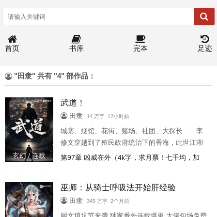
首页
书库
完本
足迹
"田隶" 共有 "4" 部作品：
武道！
田隶
14 万字 12小时前
城寨、烟馆、花街、赌场、社团、大探长……李
修文穿越到了殖民政府统治下的香海，此世江湖
余温尚在，超凡暗流涌动，拳馆林立，龙蛇并
玄幻 / 连载
第97章 凶威在外（4k字，求月票！七千均，加
起。 逼仄的钢铁森林中，武道流派丛生，龙争虎
更！）
斗不断。龙城大擂上，一位位武道强人登峰造
巫师：从骑士呼吸法开始肝经验
极，挣脱肉体枷锁，成为了这个时代的仙圣神
佛。 这群人，被称为：“超限者”！【已完本550万
田隶
345 万字 2个月前
字万订文《骑士：从呼吸法开始肝经验》，270万
网文填坑节来袭,独家番外连载爆更,大佬包场免费