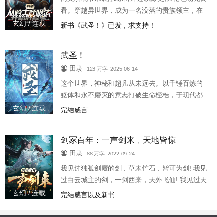
字万订文《武圣！ 》，写书至今，从无太监，坑
看。穿越异世界，成为一名没落的贵族领主，在
坑必填，人
熟练度面板的帮助下，从祖传的骑士呼吸法开始
玄幻 / 连载
新书《武圣！》已发，求支持！
肝经验，一步步追寻巫师的足迹，展开一段光怪
陆离的神秘之旅。
武圣！
田隶
128 万字 2025-06-14
这个世界，神秘和超凡从未远去。以千锤百炼的
躯体和永不磨灭的意志打破生命桎梏，于现代都
市中追求人类极限者，被称为：武道家！ 霓虹灯
玄幻 / 连载
完结感言
下，刀剑相交。广厦之巅，以拳会友。三山五
岳，论道英雄。在这里，一位位打破 “肉体七大
剑冢百年：一声剑来，天地皆惊
限”的武道强者于苍穹下闯下如仙似神的名号，震
古烁今，群星闪耀！ 在这里，十年一届的 “万邦武
田隶
88 万字 2022-09-24
道会”直播是全球收视率最高的节目，武道家为民
我见过独孤剑魔的剑，草木竹石，皆可为剑! 我见
族而战，为自己而战！ 在这里，武道家用人类的
过白云城主的剑，一剑西来，天外飞仙! 我见过天
血肉之
剑无名的剑，万剑归宗，剑气纵横! 我见过缺牙老
玄幻 / 连载
完结感言以及新书
头的剑，一式剑九，驰六千里! 我见过独臂剑神的
剑，一声剑来，天地齐黯! 我见过青莲剑仙的剑，