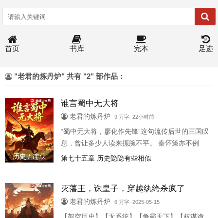
首页
书库
完本
足迹
"老君的炼丹炉" 共有 "2" 部作品：
谁言蜀中无大将
老君的炼丹炉
9 万字 22小时前
“蜀中无大将，廖化作先锋”这句流传后世的三国叹
息，曾让多少人读来扼腕不平。 秦怀策亦不例
外。自他穿越而来那一日起，便暗下决心，要亲
历史 / 连载
第七十五章 历史隐隐有些相似
手改写这令人不甘的结局。 【恭喜属主，获得三
国第一猛将——吕布之身躯。】 【限时任务发
灭藩王，诛皇子，穿越纨绔杀疯了
布：扭转关羽败走麦城、东吴夺取荆州的既定结
局。（限时：2个月）】 【任务奖励：与吕布身躯
老君的炼丹炉
6 万字 2025-05-15
融合度提升30%。】 看着眼前浮现的提示，秦怀
【架空历史】【无系统】【争霸天下】【权谋诡