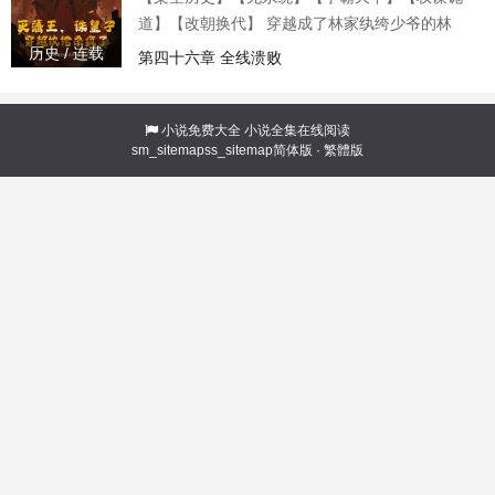
策不由低笑一声。 他本就是历史研究生出身，胸
道】【改朝换代】 穿越成了林家纨绔少爷的林
中韬
凡，开局便遇到一心造反的宁王设局。 林拱：儿
历史 / 连载
第四十六章 全线溃败
啊，宁王势大惹不起，不如举家逃了吧！ 林凡：
逃什么？咱们先把宁王干死不就行了？ 林拱：咱
们这样做，不变成造反了吗？ 林凡：他宁王才是
小说免费大全
小说全集在线阅读
sm_sitemap
ss_sitemap
简体版
·
繁體版
造反，咱们这是诛杀叛逆，勤王之功啊！
……………… 京城皇宫。 林拱：儿啊，咱们这勤
王怎么把王都杀完了？ 林凡：那不正好吗？以后
我们林家就