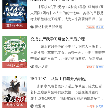
的仲裁岛少主。 \n初次交锋，他冷淡：“我会把你
【军校+机甲+无cp+成长向+群像+轻幽默+五
抓到仲裁岛。”\n之后谢令眼睫微抬，他包庇、纵
人团队+团魂】\n人生的前十七年，姜林的目标是
容、兜底。 \n后来，他面不改色捏
考上明德机械工程系，成为未来高薪机甲师，但
一场突如其来的变故让她前往黎明军校，走上了
其他 / 全本
拒绝扑街从我做起
66万字
8天前
一条成为超强单兵的道路。 \n三校联赛、实战演
练、星际战斗……\n多年之后，五名意气风发的少
变成丧尸我学习母猪的产后护理
年并肩站在废墟之上，成为三校当之无愧的最强
小镇上有只奇怪的小丧尸，不吃人不吸血，
小队。 \n “加入黎明军校，是为了今日夺冠吗？”
只爱推着小车车屯零食。\n有一天，小丧尸辛辛苦
\n “不是，是为了以血肉之躯，再造黎
苦囤的东西被偷了，小丧尸愤而搬家。 \n新家就
在养猪场，于是小丧尸过上了养猪，吃肉的幸福
科幻 / 全本
济水之南
18万字
8天前
生活（并没有）\n小丧尸脑子空空，忘记了偷她东
西的人，直到小偷再次回来。 \n厉璟枫拿了小丧
重生1981：从深山打猎开始崛起
尸满屋子的东西，从此被缠上，小丧尸力气大，
刺骨寒风卷着雪沫子灌进茅草屋，陈大山看
不讲理，只有香喷喷的猪肉才能哄好。 \n小丧
着怀里瘦成芦柴棒的赵慧兰，心脏像被冰锥扎
尸：让咬一口也能好。\n后来，厉璟枫用一碗肉将
穿！ 这是1981年，他那被后爹和亲妈磋磨多年，
小
最终凄凉惨死的老婆，还活着！ “媳妇，等着。”
都市 / 全本
意通明
124万字
9天前