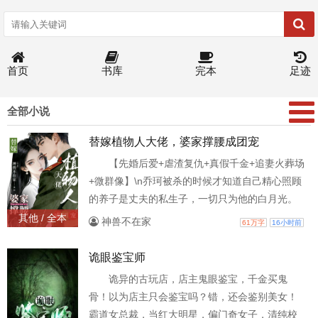
首页
书库
完本
足迹
全部小说
替嫁植物人大佬，婆家撑腰成团宠
【先婚后爱+虐渣复仇+真假千金+追妻火葬场
+微群像】\n乔珂被杀的时候才知道自己精心照顾
的养子是丈夫的私生子，一切只为他的白月光。
\n重生在乔柳两家知道抱错孩子，乔珂从乡下刚进
其他 / 全本
神兽不在家
61万字
16小时前
城的时候。\n乔珂和重生的前夫哥默契地做了同样
的选择:\n前夫哥选了他上辈子心心念念的白月
诡眼鉴宝师
光。 \n乔珂选择搬空偏心狠辣娘家的小金库，同
诡异的古玩店，店主鬼眼鉴宝，千金买鬼
意去司家冲喜，未来当个有钱有势的小寡妇也不
骨！以为店主只会鉴宝吗？错，还会鉴别美女！
错。 \n谁料婚后她福运太旺，寡妇没当上，
霸道女总裁，当红大明星，偏门奇女子，清纯校