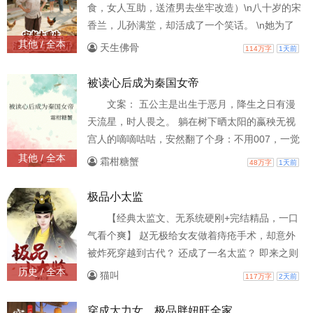
食，女人互助，送渣男去坐牢改造）\n八十岁的宋
香兰，儿孙满堂，却活成了一个笑话。 \n她为了
丈夫，为了儿女，操劳一生，奉献出自己的全
其他 / 全本
天生佛骨
114万字
1天前
部，\n没想到临了的时候，丈夫为了白月光要和她
离婚，还逼她净身出户。 \n宋香兰来不及愤怒，
被读心后成为秦国女帝
更诛心的真相被揭开。\n原来她疼爱了大半辈子的
文案： 五公主是出生于恶月，降生之日有漫
儿子是丈夫和白月光所生，而被自己厌弃的、已
天流星，时人畏之。 躺在树下晒太阳的嬴秧无视
英年早逝的养子才是自己的亲儿子。 \n愤怒之
宫人的嘀嘀咕咕，安然翻了个身：不用007，一觉
下，
睡到自然醒的生活有多爽，你们古代人不懂！ 路
其他 / 全本
霜柑糖蟹
48万字
1天前
过听到小女儿心声的嬴政：“……” 一觉醒来被通
知自己从此要上学的嬴秧：“？？” 行吧，上学就
极品小太监
上学，至少吃得比以前好，嬴秧满……满足不了
【经典太监文、无系统硬刚+完结精品，一口
啊！ 腿好麻！在竹简上写字好累！ 思来想去，嬴
气看个爽】 赵无极给女友做着痔疮手术，却意外
秧决定去找看上去还不错的爹申请研发经费。 嬴
被炸死穿越到古代？ 还成了一名太监？ 即来之则
安之，赵无极很快就适应了下来，凭着跨时代的
历史 / 全本
猫叫
117万字
2天前
医术和机智不要脸，他很快就取得丽妃娘娘的信
任。 从此，整个皇宫都不得安宁…... 在实力低微
穿成大力女，极品胖妞旺全家