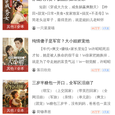
的时候，他也是帝都一霸，得罪他的人，都得付
短剧《穿成大力女，咸鱼躺赢爽翻天》【种
出飙血的代价。 随着局势的混乱，赵无极野心也
田+甜宠+日常+美食+发家致富+搞笑+不圣母】\n
就越来越大，他从一位身份卑微的小太监，一步
简老头这辈子，最得意的，就是媳妇儿老蚌怀
步成了
珠，给他生了个闺女，而他，又把闺女养成个大
其他 / 全本
一只菜菜喵
96万字
3天前
胖子。 而胖闺女只看脸，偏要嫁村里最穷的穷小
子。\n萧家，做的最后悔的，就是为了娶了个不花
纯情傻子是军官？大小姐娇宠他
钱的胖子回家。 自从她进门，家里人连口汤都喝
【年代+爽文+赚钱+家长里短】\n许昭昭死后
不到，争也争不过，打也打不赢，死胖子天生大
才知，她是被人换命的假千金！\n徐家把她换掉，
力……\n简宁刚穿越，就在洞房，破木板 “咯吱，
就是为了夺走她的富贵气运！\n一朝觉醒，许昭昭
咯吱
绑定好感度系统，可以换粮，换药，换物资，直
其他 / 全本
落日欣欣
62万字
3天前
接开挂！ 为夺回气运，她果断下乡投奔亲爹娘。
亲爹亲娘：“闺女是心头肉，谁也不能委屈她！”
三岁半糖包一开口，全军区泪崩了
哥哥们：“妹妹想要啥，哥都给你弄来！” 弟弟：
（萌宝）（上交国家）（带英烈回家）（全
“我保护姐姐！” 她带着全家搞钱，挖野味、赚工
网泪崩）（军旅）（亲情）（单元剧）（爽文）
分，日子越过越红火，全村都羡慕哭！
（团宠）\n糖包三岁半，没有妈妈，爸爸也一直没
有消息。 \n\n她只记得爸爸每天晚上都会给她唱
其他 / 全本
荷锄养崽
35万字
3天前