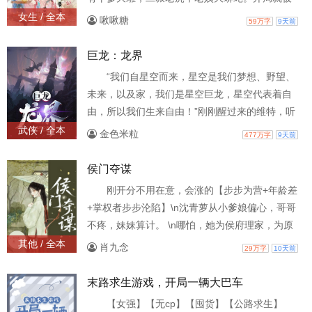
林、苏等家族，连条狗都
恶毒养母霸占嫁妆又赶出家门，给的理由是抱错
女生 / 全本
啾啾糖
59万字
9天前
了！住的是三间破茅草屋，吃的是地里挖的野
菜，条件这么艰苦还雪上加霜，房子不知道被哪
巨龙：龙界
个挨千刀，遭雷劈的给烧了！无奈之下嫁了个英
“我们自星空而来，星空是我们梦想、野望、
俊村霸相公，做美食，发家致富，顺便给人看看
未来，以及家，我们是星空巨龙，星空代表着自
病，空间在手，乱世带着全家逃荒之前先把养母
由，所以我们生来自由！”刚刚醒过来的维特，听
霸占她的财产统统拿走，库房
着那名为父亲的教导，从此以后，他有了一个龙
武侠 / 全本
金色米粒
477万字
9天前
生目标，那就是星空！但是，实现目标的前提
是，在这个名为龙界的危险世界中，成功长大！
侯门夺谋
刚开分不用在意，会涨的【步步为营+年龄差
+掌权者步步沦陷】\n沈青萝从小爹娘偏心，哥哥
不疼，妹妹算计。 \n哪怕，她为侯府理家，为原
本没落的侯府挣下万桶金，又为两个哥哥谋求了
其他 / 全本
肖九念
29万字
10天前
好前程。 \n为母亲挣得诰命。\n为妹妹寻得良
人。\n哪知，她夫君一朝做了权臣，妹妹却看上了
末路求生游戏，开局一辆大巴车
她夫君。 \n全家设计，买通劫匪，她再归来，失
【女强】【无cp】【囤货】【公路求生】