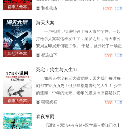
记，是那些温暖的双手，替自己一次次将伤心的
都市 / 全本
和礼燕杰
16万字
5天前
泪水拭去。泪水化作相思雨！ 当她想着回报的时
候，却发觉当年胜过亲人的人一个个离去了……
海天大案
为了心头不再留下遗憾，她毅然做出了抉择。 当
一声枪响，彻底打破了海天市的宁静。一起
幸福姗姗来迟的时候，令人意想不到的意外又发
持枪杀人案就这样发生了，案发之后，海天市公
生了……他放弃一切来到了她的身边。 爱情的力
安局立即展开侦破工作。 于是，就开始了一场正
量，能否再次上演奇
义与邪恶的较量。
其他 / 全本
祁连山下
6万字
6天前
死宅：狗生与人生11
如果人生没有三大错觉呢，因为我们每时每
刻都在经历历史！但那些都是虚幻的人生！ 少年
的遗憾、中年的无奈、老年的肃脸照应都是我们
人生呢生活！历史中的我与你、故事中的我与
都市 / 全本
嘤嘤奶糕
3万字
6天前
你、未来中的我与你！ 我们当时初见、我们又能
重逢、我们怎会参差！你思想的限制、我们那些
春夜禧雨
美好、我幻想的崩塌！ 这些距离感、这样空间
【甜宠＋双洁+占有欲+双学霸＋蓄谋已久】
感、这种疏远感、全都是无感！轮回的希望、寂