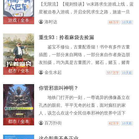
了名节，遭人唾弃。\n她拿着休书回娘家，却敲不
【无限流】【规则怪谈】\n末路求生游戏上线，蓝
开紧闭的大门，只等来她娘一句：“失了洁的
星被迫卷入游戏，开启全民求生之路，旅途一旦
开始，就不能停下，死亡的镰刀悬挂所有人头上\n
游戏 / 全本
洛时达
68万字
10天前
游戏世界，绑定的载具就是安全屋\n游戏降临时，
江未央人品爆发，继抽到了限定款载具——大巴
重生93：拎着麻袋去捡漏
车后，又抽到了SSS级天赋\n别人为吃不起一块面
鉴宝不修仙，古董配香烟！书中有多件古董
包发愁时，江未央随身空间里特殊加成的蔬菜果
插图，一部分来自网络，一部分来自作者身边朋
肉多到发愁\n别人在为一块钱斤斤计较时，江未央
友拍摄，均为真是古董图片。赌石，赌玉，赌青
在
春；护妻，护家，护国宝！“八嘎，我们从华夏抢
都市 / 全本
金生水起
557万字
10天前
来的那些宝贝呢？”“你说这是华夏馆，里面的东西
呢？”1993年，陈阳一手插兜，一手拎着麻袋，
你管邪祟叫神明？
“宝贝们，我来了，都到我的麻袋里来吧！”
地铁门打开的一刻，一尊诡异的佛像矗立在
孔杰的眼前。平平无奇的社畜，面对癫狂的家
人，该怎么在这个全民信奉邪神的世界中活下
去。你们是邪神！我也是神！什么神？门神！
都市 / 全本
百万扑街
62万字
10天前
这个影帝不务正业