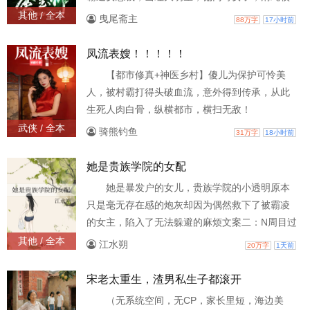
花，邻家小妹……一眼看穿你的心！
其他 / 全本
曳尾斋主
88万字
17小时前
凤流表嫂！！！！！
【都市修真+神医乡村】傻儿为保护可怜美
人，被村霸打得头破血流，意外得到传承，从此
生死人肉白骨，纵横都市，横扫无敌！
武侠 / 全本
骑熊钓鱼
31万字
18小时前
她是贵族学院的女配
她是暴发户的女儿，贵族学院的小透明原本
只是毫无存在感的炮灰却因为偶然救下了被霸凌
的女主，陷入了无法躲避的麻烦文案二：N周目过
后，锦林发现他们看自己的眼神不一样了原来好
其他 / 全本
江水朔
20万字
1天前
感度是叠加的吗？ ？？
宋老太重生，渣男私生子都滚开
（无系统空间，无CP，家长里短，海边美