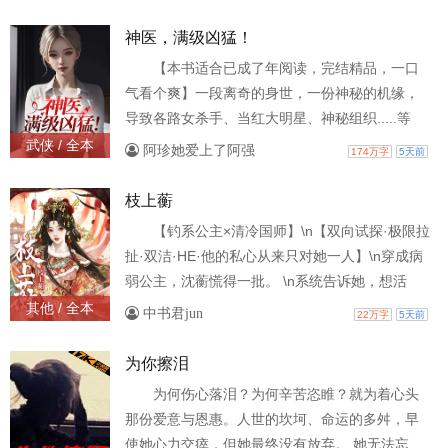
的儿歌。\n\n “月亮走，我也走，北纬三十八度
九……”\n\n “小星星，亮晶晶，东经一百零七
神医，满级凶猛！
整……”\n\n她不知道那些数字代表什么。 \n\n她
【本书适合已成了年阅读，完结精品，一口
只记得爸爸曾经告诉她——\n\n “糖包，如果爸爸
气看个爽】一段离奇的身世，一份神秘的机缘，
有一天不在你身边，就去找
导致各路女杀手、当红大明星、神秘组织.....等
等，随着马秋龙的人生开挂而纷纷入局……桃花
武侠 / 全本
阿珍她爱上了阿强
174万字
5天前
村因为他的存在，家家户户资产上亿。 经济落后
的桃江县，被他硬生生地建设成国际大都市！而
枝上蘅
“情”这个字最为难烧，得够 “野”才能处理好！
【钓系公主×清冷国师】\n【双向试探·极限拉
扯·双洁·HE·他的私心从来只对她一人】\n穿成病
弱公主，沈蘅慌得一批。 \n系统告诉她，想活
命，就去攻略书里最危险的那个男人——北疆国
其他 / 全本
中书君jun
22万字
5天前
师珣濯。 \n此人多智近妖，断情绝欲，杀人如
麻，最后死得不明不白，是个标准的短命美强
为你擦泪
惨。 \n沈蘅笑了：两个炮灰凑一对，谁也别嫌弃
为何伤心落泪？为何辛苦恣睢？就为着心头
谁。\n宫宴之上，她破罐子破摔，当众请嫁。 \n
那份爱意与恩惠。人世的坎坷、命运的多舛，早
他纹丝不动，似在看一个无理取闹的孩子。\
使她心力交瘁，但她最终没有放弃。 她无法忘