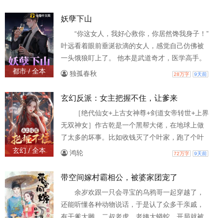
他抄起简陋的工具进山，转头就拎回两只野鸡，
“从今往后，你碗里的肉得堆成山！”后爹又来耍
妖孽下山
横，他一脚就把老东西踹翻在地， “谁敢欺负我媳
“你这女人，我好心救你，你居然馋我身子！”
妇，我就跟谁拼命！”看到赵慧兰捧着油滋滋的野
叶远看着眼前垂涎欲滴的女人，感觉自己仿佛被
鸡肉，眼泪混着肉香往下掉，陈大山暗暗暗发
一头饿狼盯上了。 他本是武道奇才，医学高手。
誓：这一
只因下山路上捡了个极品女神，被她骗去同居，
都市 / 全本
独孤春秋
28万字
9天前
从此就身陷万花丛中，难以自拔。 前有美女总裁
虎视眈眈，后有刁蛮校花蠢蠢欲动。叶远进退两
玄幻反派：女主把握不住，让爹来
难之下，只得敞开胸怀，让暴风雨来的更猛烈些
［绝代仙女+上古女神尊+剑道女帝转世+上界
吧！ 他护佳人，斩恶霸，横扫八方纵横天下；修
无双神女］作古乾是一个黑帮大佬，在地球上做
古武，创神通，脚踏敌骨迈上巅峰。 “天下之人，
了太多的坏事。比如收钱灭了个叶家，跑了个叶
胆敢犯我者
家独子；让手下上了个傲娇大小姐，她说她男朋
玄幻 / 全本
鸿轮
72万字
9天前
友姓顾；还包养了一个姓苏小子的未婚妻，他是
个神医之类的……然后被卡车大帝送到玄幻世
带空间嫁村霸相公，被婆家团宠了
界，成为长生家族的族长。坏消息是全族反派，
余岁欢跟一只会寻宝的乌鸦哥一起穿越了，
会被崛起后主角的主角灭族。……多年以后，古
还能听懂各种动物说话，于是认了众多干亲戚，
乾下令，对诸天展开大屠杀。所有叶、萧、顾、
有干爹大雕，二叔老虎，老姨大蟒蛇。开局就被