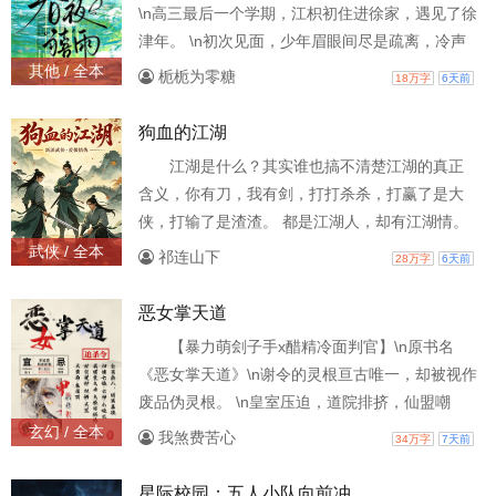
\n高三最后一个学期，江枳初住进徐家，遇见了徐
静的中途、安静的消失！ 那些时间、那些空间、
津年。 \n初次见面，少年眉眼间尽是疏离，冷声
那些距离！幻化成激动
和她划界线，定下两点要求。 \n所有人都以为，
其他 / 全本
栀栀为零糖
18万字
6天前
这两人私下绝对毫无交集。\n江枳初也以为，自己
和徐津年就像交叉线，不同方向而来，在某个节
狗血的江湖
点短暂相遇，日后只会渐行渐远，再无交集。 \n
江湖是什么？其实谁也搞不清楚江湖的真正
然而，后来——\n “我要你。”徐津年步步紧逼，
含义，你有刀，我有剑，打打杀杀，打赢了是大
“江枳初，拿你自己赔我。”\n “既
侠，打输了是渣渣。 都是江湖人，却有江湖情。
武侠 / 全本
祁连山下
28万字
6天前
恶女掌天道
【暴力萌刽子手x醋精冷面判官】\n原书名
《恶女掌天道》\n谢令的灵根亘古唯一，却被视作
废品伪灵根。 \n皇室压迫，道院排挤，仙盟嘲
讽。\n装个乖，转身以「亡神」之名搅动风云，凶
玄幻 / 全本
我煞费苦心
34万字
7天前
名远扬。 \n她很贪婪，要权势、金钱、名望。\n
男人，也要。\n不满意未婚夫，目光转向权势滔天
星际校园：五人小队向前冲