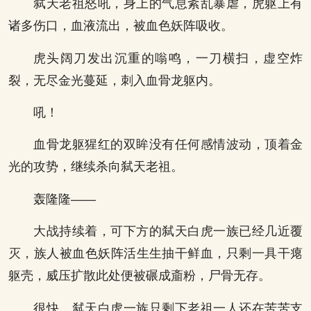
弑天老祖怒吼，身上的气息紊乱暴虐，虎躯上有
诸多伤口，血液流出，被血色妖阵吸收。
虎头阔刀发出沉重的嗡鸣，一刀横扫，虚空炸
裂，无尽金光蔓延，刺入血骨龙躯内。
吼！
血骨龙躯猩红的双眸没有任何感情波动，顶着金
光的攻势，继续杀向弑天老祖。
轰隆隆——
大战持续着，可下方的弑天白虎一族已经几近覆
灭，族人被血色妖阵活生生抽干鲜血，只剩一具干瘪
躯壳，威压扩散此处便被碾成齑粉，尸骨无存。
很快，弑天白虎一族只剩下老祖一人还在苦苦支