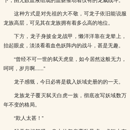
下，由无数血液组成的血躯催动着仅有的龙威战斗。
这种方式是对先祖的大不敬，可龙子依旧能说服
龙族高层，可见其在龙族拥有着多么高的地位。
下方，龙子身披金龙战甲，懒洋洋靠在龙辇上，
抬起眼皮，淡淡看着血色妖阵内的战斗，甚是无趣。
“曾经不可一世的弑天虎皇，如今居然这般无力，
呵呵，岁月啊......”
龙子感慨，今日必将是载入妖域史册的的一天。
龙族龙子覆灭弑天白虎一族，彻底改写妖域数万
年不变的格局。
“欺人太甚！”