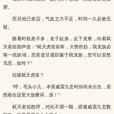
撑。
而且他已老迈，气血之力不足，时间一久必败无
疑。
眼看时机差不多，龙子起身，走下龙辇，向着弑
天老祖朗声道：“弑天虎皇前辈，大势所趋，我龙族必
将一统妖域，您若是甘愿臣服于我龙族，您可以安然
无恙，如何？”
拉拢弑天虎皇？
“哼，毛头小儿，本座威震九玄时你尚未出生，居
然敢在这里大放厥词，滚！”
弑天老祖怒哼，对此不屑一顾，骄傲威震九玄数