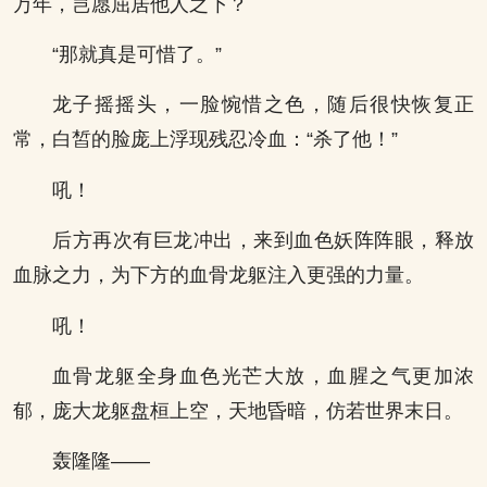
万年，岂愿屈居他人之下？
“那就真是可惜了。”
龙子摇摇头，一脸惋惜之色，随后很快恢复正
常，白皙的脸庞上浮现残忍冷血：“杀了他！”
吼！
后方再次有巨龙冲出，来到血色妖阵阵眼，释放
血脉之力，为下方的血骨龙躯注入更强的力量。
吼！
血骨龙躯全身血色光芒大放，血腥之气更加浓
郁，庞大龙躯盘桓上空，天地昏暗，仿若世界末日。
轰隆隆——