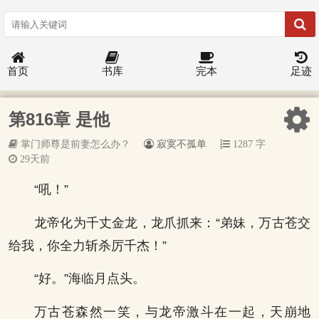
首页
书库
完本
足迹
第816章 是他
掌门师尊是前妻怎么办？
寂寞不孤单
1287 字
29天前
“吼！”
龙帝化为千丈金龙，龙爪抓来：“弟妹，万古苍交
给我，你全力斩杀厉千杰！”
“好。”海临月点头。
万古苍森然一笑，与龙帝激斗在一起，天崩地