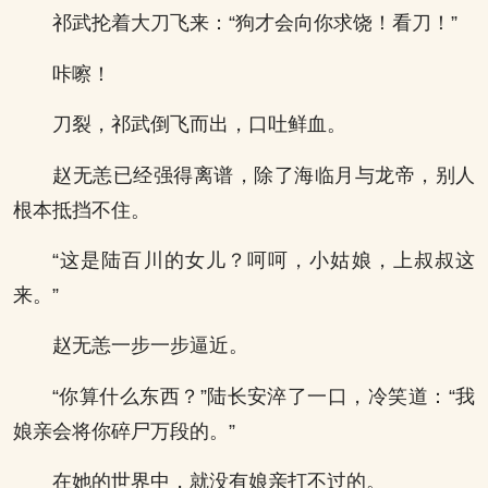
祁武抡着大刀飞来：“狗才会向你求饶！看刀！”
咔嚓！
刀裂，祁武倒飞而出，口吐鲜血。
赵无恙已经强得离谱，除了海临月与龙帝，别人
根本抵挡不住。
“这是陆百川的女儿？呵呵，小姑娘，上叔叔这
来。”
赵无恙一步一步逼近。
“你算什么东西？”陆长安淬了一口，冷笑道：“我
娘亲会将你碎尸万段的。”
在她的世界中，就没有娘亲打不过的。