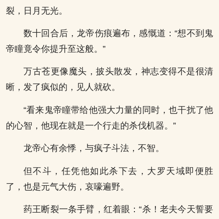
裂，日月无光。
数十回合后，龙帝伤痕遍布，感慨道：“想不到鬼
帝瞳竟令你提升至这般。”
万古苍更像魔头，披头散发，神志变得不是很清
晰，发了疯似的，见人就砍。
“看来鬼帝瞳带给他强大力量的同时，也干扰了他
的心智，他现在就是一个行走的杀伐机器。”
龙帝心有余悸，与疯子斗法，不智。
但不斗，任凭他如此杀下去，大罗天域即便胜
了，也是元气大伤，哀嚎遍野。
药王断裂一条手臂，红着眼：“杀！老夫今天誓要