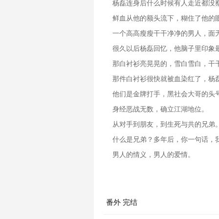
杨磊连身后什么时候有人走近都没
鲜血从他的额头流下，糊住了他的
一个高高瘦瘦干干净净的男人，面
很久以后杨磊回忆，他脑子里印象
那白衬衫亮晃晃的，雪白雪白，干
那件白衬衫很快就被血染红了，杨
他们是金牌打手，黑社会大哥的头
身经恶战无数，确立江湖地位。
从对手到朋友，到生死与共的兄弟
什么是兄弟？多年后，你一句话，
男人的情义，男人的爱情。
番外 完结