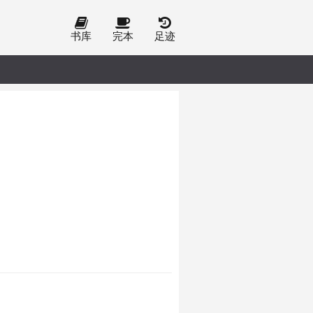
书库
完本
足迹