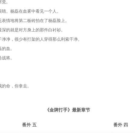
察觉。
眼睛。杨磊在血雾中看见一个人。
无表情地将第二板砖拍在了杨磊脸上。
最深的就是对方身上的那件白衬衫。
干净净，很少有打架的人穿得那么利索干净。
磊的血。
号战将。
。
我的命，你拿去。
《金牌打手》最新章节
番外 五
番外 四