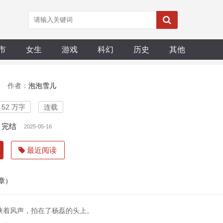
市
女生
游戏
科幻
历史
其他
作者：
泡泡雪儿
52 万字
连载
 完结
2025-05-16
最近阅读
7章）
挟着风声，拍在了杨磊的头上。