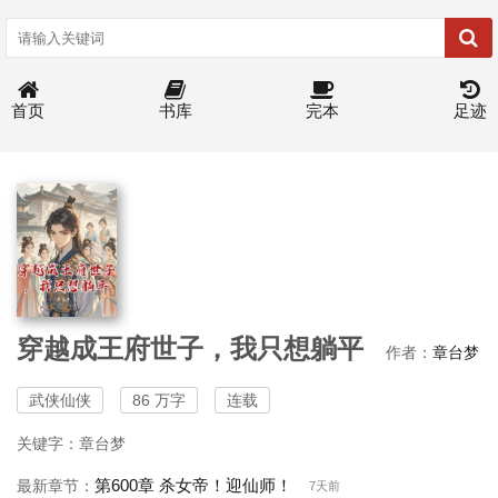
首页
书库
完本
足迹
穿越成王府世子，我只想躺平
作者：
章台梦
武侠仙侠
86 万字
连载
关键字：章台梦
第600章 杀女帝！迎仙师！
最新章节：
7天前