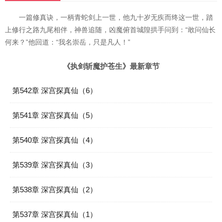
一篇修真诀，一柄青蛇剑上一世，他九十岁无疾而终这一世，踏
上修行之路九尾相伴，神兽追随，凶魔俯首城隍拱手问到：“敢问仙长
何来？”他回道：“我名崇岳，只是凡人！”
《执剑斩魔护苍生》最新章节
第542章 深宫探真仙（6）
第541章 深宫探真仙（5）
第540章 深宫探真仙（4）
第539章 深宫探真仙（3）
第538章 深宫探真仙（2）
第537章 深宫探真仙（1）