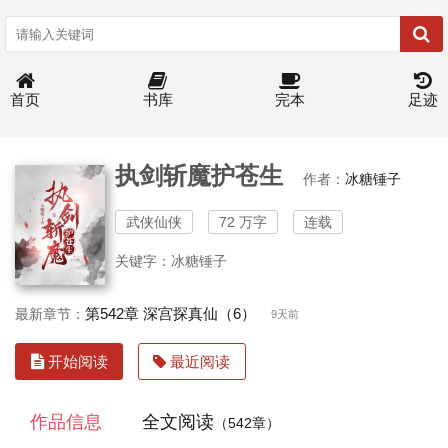
首页
书库
完本
足迹
执剑斩魔护苍生
作者：
冰糖锤子
武侠仙侠
72 万字
连载
关键字：冰糖锤子
第542章 深宫探真仙（6）
最新章节：
9天前
开始阅读
最近阅读
作品信息
全文阅读
（542章）