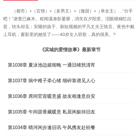
（都市）+（言情）+（多男主）+（微甜）+（单女主）…“分手
吧！”凌蕾已麻木。程闻溪身影萎靡，消失在夕阳里。泪眼模糊忆往
昔，转头却见：安睡的孩子、刷短视频的平凡丈夫王恪言。夜色中戴
上耳机，窗影里的她笑了——40岁女人听歌，真的很美。?
《滨城的爱情故事》最新章节
第1038章 夏泳池边嬉闹晚 一通旧绪扰清宵
第1037章 病中稚子牵心绪 细碎靠谱见人心
第1036章 席间官宣暖意盛 故友相逢意自安
第1035章 午间甜香藏暖意 私居闲叙待旧友
第1034章 晴河闲步逢旧讯 午风携友赴轻餐