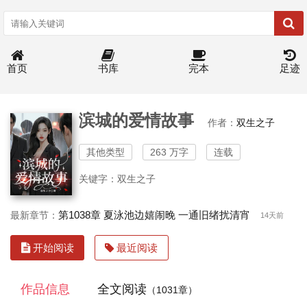
首页
书库
完本
足迹
滨城的爱情故事
作者：
双生之子
其他类型
263 万字
连载
关键字：双生之子
第1038章 夏泳池边嬉闹晚 一通旧绪扰清宵
最新章节：
14天前
开始阅读
最近阅读
作品信息
全文阅读
（1031章）