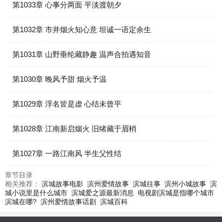
第1033章 心事分两面 平淡渡朝夕
第1032章 市井烟火知心意 坦诚一语定余生
第1031章 山野垂纶藏静趣 温声合拍遇知音
第1030章 晚风予甜 烟火予温
第1029章 浮名皆是虚 心结未曾平
第1028章 江南新启烟火 旧绪藏于眉梢
第1027章 一路江南风 半生父性结
章节目录
相关推荐：
滨城故事电影
滨州爱情故事
滨城往事
滨州小城故事
滨
城小说里是什么城市
滨城爱之源最新消息
电视剧滨城是指哪个城市
滨城在哪?
滨州爱情故事话剧
滨城百科