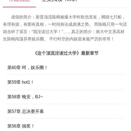
虚假的简介：新晋顶流陈旸被爆大学时欺负室友，脚踏七只船，
有理有据，有图有真相，一时间舆论成鼎沸之势。 而陈旸只用一句话
就击碎了谣言：“我没读过大学！”……真正的简介：南大中文系高材
生陈旸闯荡异界娱乐圈。 平行时空的内娱迎来最严厉的哥哥！
《这个顶流没读过大学》最新章节
第60章 呵，娱乐圈！
第59章 hot1！
第58章 晚安，BJ~
第57章 总决赛开幕
第56章 抽奖！