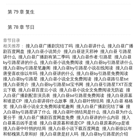
第 79 章 复生
第 78 章 节日
章节目录
相关推荐：
撞入白昼广播剧完结了吗
撞入白昼讲什么
撞入白昼广播
剧百度网盘
撞入白昼小说简介
撞入白昼逆天邪神
撞入白昼 引路星
讲什么
撞入白昼广播剧有第二季吗
撞入白昼作者:引路星
撞入白昼
by引路星讲的什么
撞入白昼小说免费阅读
撞入白昼by引路星讲什么
撞入白昼by引路星笔趣阁
撞入白昼by引路星小说在线阅读
撞入白昼
唐斐喜欢徐以年吗
撞入白昼讲的什么
撞入白昼by引路星免费阅读
撞入白昼by引路星
撞入白昼小说全文免费阅读
撞入白昼路引星txt
撞入白昼简介
撞入白昼by引路星txt宝书网
撞入白昼引路星TXT百度
云下载
撞入白昼百度云小说
撞入白昼小说全文免费阅读无防盗
撞
入白昼广播剧配音演员表
撞入白昼txt引路星免费阅读
撞入白昼原墓
和谁是CP
撞入白昼讲得什么故事
撞入白昼叶悄结局
撞入白昼 格格
党
撞入白昼小说全文免费阅读笔趣阁
撞入白昼广播剧完结了嘛
撞
入白昼by引路星讲了什么
撞入白昼叶俏结局是什么
撞入白昼为什么
要分手
撞入白昼广播剧百度网盘免费
撞入白昼讲的什么内容
撞入
白昼幕后凶手是谁
撞入白昼原暮和谁是CP
撞入白昼原幕的cp是谁
撞入白昼中叶悄的结局
撞入白昼小说下载百度网盘
撞入白昼徐以年
和郁槐第几章和好
撞入白昼唐是好人吗
撞入白昼by引路星的介绍