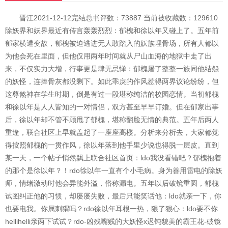
晋江2021-12-12完结总书评数：73887 当前被收藏数：129610
除妖界和妖界最近有传言轰轰烈烈：郁槐和徐以年又碰上了。五年前
郁家横遭变故，郁槐被迫逃进无人敢踏入的妖族埋骨场，所有人都以
为他会死在里面，但他仅用两年时间就从尸山血海的地狱中走了出
来，不仅实力大增，行事更是肆无忌惮：郁槐屠了整整一族同他结怨
的妖怪，连捧骨灰都没剩下。如此乖戾的作风惹得两界议论纷纷，但
这尊煞神在学生时期，倒是有过一段堪称纯洁的校园恋情。当初郁槐
和徐以年是人人皆知的一对情侣，双方甚至早早订婚。但在郁家出事
后，徐以年却不管不顾甩了郁槐，堪称翻脸无情的典范。五年后两人
重逢，联合社区上早就盖起了一座座高楼。分析来分析去，大家都觉
得按照郁槐的一贯作风，徐以年落到他手里少说也得脱一层皮。直到
某一天，一个帖子悄然飘上联合社区首页：ldo我没看错吧？郁槐抱着
的那个是徐以年？！rdo徐以年一直有个小毛病。身为善用雷电的除妖
师，情绪激动时他会异能外溢，俗称漏电。五年以后破镜重圆，郁槐
试图纠正他的习惯，却屡屡失败，最后只能笑话他：ldo就亲一下，你
也要电我。你属刺猬吗？rdo徐以年耳根一热，狠了狠心：ldo要不你
hellihelli亲两下试试？rdo-凶残嘴贱的大妖怪x迟钝貌美的霸王花-破镜