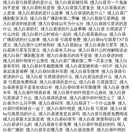
撞入白昼引路星讲的是什么
撞入白昼宸燃结局
撞入白昼另一个鬼族
凶手是谁
撞入白昼时辰是谁
撞入白昼第几章复合
撞入白昼最坏的
人是谁
撞入白昼讲的是什么故事
撞入白昼讲的是什么?
撞入白昼广
播剧配音演员
撞入白昼广播剧有第二季嘛
撞入白昼路引星网盘
撞
入白昼讲的啥剧透
撞入白昼徐以年为什么分
撞入白昼路引星讲的是
什么
撞入白昼听灯
撞入白昼讲的什么故事啊
撞入白昼 引星路讲了
什么内容
撞入白昼什么时候在一起的
撞入白昼原暮的cp
撞入白昼
广播剧讲的什么故事
撞入白昼 引路星免费
撞入白昼by引路星TXT百
度云
撞入白昼什么时候和好
撞入白昼副cp
撞入白昼路引星车
撞入
白昼路引星车百度云
撞入白昼有几对cp
撞入白昼什么时候解除误会
撞入白昼广播剧配音表
撞入白昼最后的凶手是谁
撞入白昼讲的啥
撞入白昼叶悄有什么身世
撞入白昼广播剧第二季一共多少集
撞入白
昼有车吗
撞入白昼补车截图微博
撞入白昼宸燃和谁一对CP
撞入白
昼反派是谁啊
撞入白昼60章补车图
撞入白昼车微博
撞入白昼路引
星讲的什么
撞入白昼 引星路讲的什么
撞入白昼说的是什么
撞入白
昼 引星路免费阅读
撞入白昼讲的是什么
撞入白昼 引星路晋江
撞入
白昼唐斐是不是喜欢徐以年
撞入白昼60章补车图微博
撞入白昼 微博
补车
撞入白昼叶悄喜欢谁
撞入白昼中的叶悄是什么身份
撞入白昼
引星路讲了什么
撞入白昼讲的是啥
撞入白昼中的叶悄怎么了
撞入
白昼为什么分手啊
撞入白昼60车
撞入白昼讲了一个什么故事
撞入
白昼叶悄和谁在一起了
撞入白昼叶悄是
撞入白昼 引星路
撞入白昼
by引路星说的什么
撞入白昼唐斐是反派吗
撞入白昼引路星免费阅读
撞入白昼最大反派是谁
撞入白昼60章车
撞入白昼 唐斐和徐以年
撞
入白昼讲什么的
撞入白昼路引星免费
撞入白昼叶悄是好的吗
撞入
白昼广播剧
撞入白昼车在哪几章
撞入白昼花衡景
撞入白昼叶悄的