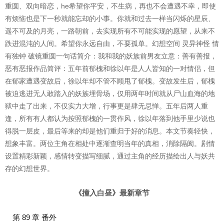
重圆、双向暗恋，he希望你平安，不生病，再也不会遭遇不幸，即使
有烦恼也是下一秒就能忘却的小事。你就和过去一样当闪烁的星辰、
遥不可及的月亮，一路朝前，去实现所有不可能实现的愿望，从来不
跌进混沌的人间。希望你永远自由，不要孤单。幻想空间 灵异神怪 情
有独钟 破镜重圆一句话简介：我和我的妖族前男友立意：善有善报，
恶有恶报作品简评：五年前郁槐和徐以年是人人皆知的一对情侣，但
在郁家遭遇变故后，徐以年却不管不顾甩了郁槐。变故发生后，郁槐
被迫逃进无人敢踏入的妖族埋骨场，仅用两年时间就从尸山血海的地
狱中走了出来，不仅实力大增，行事更是肆无忌惮。五年后两人重
逢，所有有人都认为按照郁槐的一贯作风，徐以年落到他手里少说也
得脱一层皮，最后等来的却是他们重归于好的消息。本文节奏轻快，
想象丰富。两位主角在相处中逐渐查明当年的真相，消除隔阂。剧情
设置精彩新颖，感情转变描写细腻，通过主角的经历描绘出人与妖共
存的幻想世界。
《撞入白昼》最新章节
第 89 章 番外