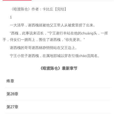
《暗渡陈仓》作者：卡比丘【完结】
1
一大清早，谢西槐就被他父王带人从被窝里捞了出来。
“西槐，此事说来话长，”宁王谢行丰站在他的chuáng头，一挥
手，侍女们一拥而上，围住了谢西槐，“你先更衣。”
谢西槐的哥哥谢西林静悄悄站在父王边上。
宁王小世子谢西槐，在属地邯城以穿衣引领cháo流闻名。
《暗渡陈仓》最新章节
终章
第28章
第27章