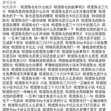
章节目录
相关推荐：
暗渡陈仓在什么地方
暗渡陈仓的故事简介
暗度陈仓三六
计
明镜高悬四海清是什么生肖
暗度陈仓是什么生肖最佳答案
暗渡
陈仓的下一句
陈仓是现在的哪里
暗渡陈仓卡比丘百度盘
韩信暗渡
陈仓
暗度陈仓打一最佳动物
暗渡陈仓是什么生肖
暗度陈仓的陈仓
是现在哪里
暗度陈仓打一生肖
暗度陈仓是三十六计中的第几计
暗
度陈仓是谁的典故
暗度陈仓什么意思解释一下
暗渡陈仓指的是什么
动物
暗渡陈仓指什么生肖动物
暗度陈仓的故事简介
卡比丘暗渡陈
仓
一五单门做主角
猜一数字
暗渡陈仓怎提防
只怪大意不设防
三
五成群十双在
暗渡陈仓三六计什么意思
暗渡陈仓by卡比丘小说免费
阅读
暗渡陈仓卡比丘 小说
明镜高悬四海清打一肖
修栈道暗度陈仓
的历史典故
暗渡陈仓暗度陈仓哪个对
暗渡陈仓故事简介
暗渡陈仓
百度百科
暗渡陈仓是褒义词还是贬义词?
暗度陈仓是什么意思
暗渡
陈仓是第多少计
明修栈道暗渡陈仓
明烧栈道暗渡陈仓
明休栈道暗
渡陈仓
暗渡陈仓出自哪里
李珊林超陈婷的小说名字暗渡陈仓
暗度
陈仓
暗渡陈仓还是暗渡成仓
暗度陈仓的故事简短
暗渡陈仓小说全
文免费阅读无弹窗笔趣
暗渡陈仓三十六计中第几计
暗渡陈仓是什么
生肖打一肖
暗渡陈仓猜一肖
暗度陈仓主人公是谁的
暗渡陈仓的渡
还是度
暗渡陈仓卡皮丘 小说
暗渡陈仓三六计打一正确生肖
暗渡陈
仓小说卡比丘Txt
暗渡陈仓是三十六计笫几计
暗渡陈仓小说 卡比丘
暗渡陈仓打一准确生肖
暗渡陈仓是意思
暗渡陈仓营销案例
暗渡陈
仓指的是哪里
一五单门做主角是什么生肖
暗度陈仓上一句
暗渡陈
仓下一句是啥
暗渡陈仓by卡皮丘讲的什么
暗渡陈仓打一正确动物生
肖
暗渡陈仓的主人公是谁人
暗渡陈仓by卡比丘全文TXT百度云
暗
渡陈仓by卡皮丘百度云盘
暗渡陈仓出处
暗渡陈仓是哪个度字
暗渡