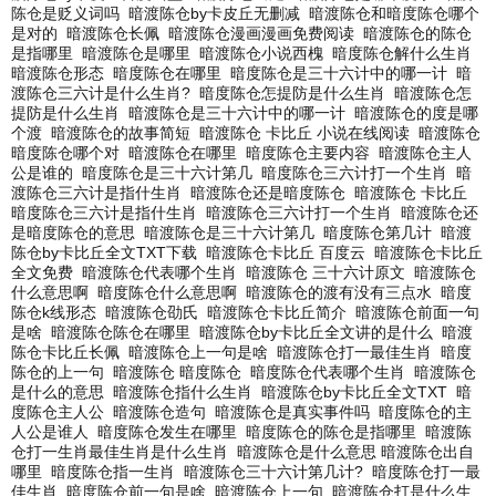
陈仓是贬义词吗
暗渡陈仓by卡皮丘无删减
暗渡陈仓和暗度陈仓哪个
是对的
暗渡陈仓长佩
暗渡陈仓漫画漫画免费阅读
暗渡陈仓的陈仓
是指哪里
暗渡陈仓是哪里
暗渡陈仓小说西槐
暗度陈仓解什么生肖
暗渡陈仓形态
暗度陈仓在哪里
暗度陈仓是三十六计中的哪一计
暗
渡陈仓三六计是什么生肖?
暗度陈仓怎提防是什么生肖
暗渡陈仓怎
提防是什么生肖
暗渡陈仓是三十六计中的哪一计
暗渡陈仓的度是哪
个渡
暗渡陈仓的故事简短
暗渡陈仓 卡比丘 小说在线阅读
暗渡陈仓
暗度陈仓哪个对
暗渡陈仓在哪里
暗度陈仓主要内容
暗渡陈仓主人
公是谁的
暗度陈仓是三十六计第几
暗度陈仓三六计打一个生肖
暗
渡陈仓三六计是指什生肖
暗渡陈仓还是暗度陈仓
暗渡陈仓 卡比丘
暗度陈仓三六计是指什生肖
暗渡陈仓三六计打一个生肖
暗渡陈仓还
是暗度陈仓的意思
暗渡陈仓是三十六计第几
暗度陈仓第几计
暗渡
陈仓by卡比丘全文TXT下载
暗渡陈仓卡比丘 百度云
暗渡陈仓卡比丘
全文免费
暗渡陈仓代表哪个生肖
暗渡陈仓 三十六计原文
暗渡陈仓
什么意思啊
暗度陈仓什么意思啊
暗渡陈仓的渡有没有三点水
暗度
陈仓k线形态
暗渡陈仓劭氏
暗渡陈仓卡比丘简介
暗渡陈仓前面一句
是啥
暗渡陈仓陈仓在哪里
暗渡陈仓by卡比丘全文讲的是什么
暗渡
陈仓卡比丘长佩
暗渡陈仓上一句是啥
暗渡陈仓打一最佳生肖
暗度
陈仓的上一句
暗渡陈仓 暗度陈仓
暗度陈仓代表哪个生肖
暗渡陈仓
是什么的意思
暗渡陈仓指什么生肖
暗渡陈仓by卡比丘全文TXT
暗
度陈仓主人公
暗渡陈仓造句
暗渡陈仓是真实事件吗
暗度陈仓的主
人公是谁人
暗度陈仓发生在哪里
暗度陈仓的陈仓是指哪里
暗渡陈
仓打一生肖最佳生肖是什么生肖
暗渡陈仓是什么意思 暗渡陈仓出自
哪里
暗度陈仓指一生肖
暗渡陈仓三十六计第几计?
暗度陈仓打一最
佳生肖
暗度陈仓前一句是啥
暗渡陈仓上一句
暗渡陈仓打是什么生